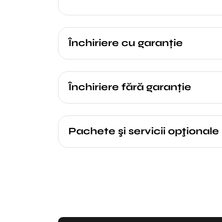
Închiriere cu garanție
Închiriere fără garanție
Pachete şi servicii opţionale