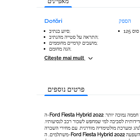
מאפיינים
Dotări
הספק
125 ס
סיוע בנתיב;
התראה על סטייה מהנתיב;
מושבים קדמיים מחוממים;
הגה מחומם;
Citește mai mult
פרטים נוספים
ה-
Ford Fiesta Hybrid 2022
היא מכונית פופולרית להשכרה, עם יעילות דלק משופרת ופליטת גזי חממה נמוכה יותר.
 מציע אפשרות ידידותית לסביבה למי שמחפש לשכור רכב לנסיעותיו
לנהג ומערכת מולטימדיה מודרנית. עם מחירי השכרה
משתלמים, ה-
Ford Fiesta Hybrid 2022
היא בחירה מצוינת למי שמעוניין לחסוך בדלק ולהפחית את ההשפעה