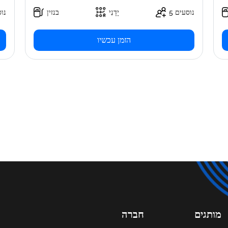
5 נוסעים
יָדָנִי
בנזין
נוס
הזמן עכשיו
מותגים
חברה