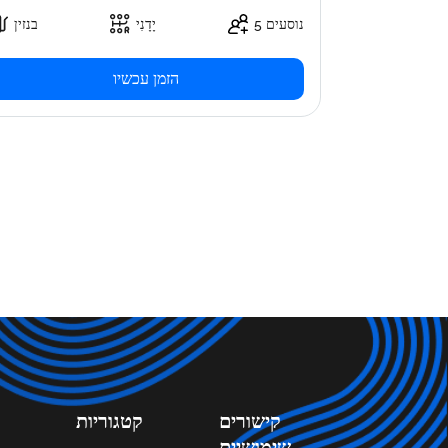
5 נוסעים
יָדָנִי
בנזין
הזמן עכשיו
קישורים
קטגוריות
שימושיים