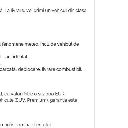
La livrare, vei primi un vehicul din clasa
au fenomene meteo. Include vehicul de
te accidental.
.
cărcată, deblocare, livrare combustibil.
d, cu valori între 0 și 2.000 EUR.
vehicule (SUV, Premium), garanția este
mân în sarcina clientului.