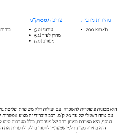
מהירות מרבית
צריכה/100ק"מ
כוחות סו
5.0l עירוני
200 km/h
5.1l מחוץ לעיר
5.0l מעורב
עם טווח חשמלי של עד 20 ק"מ, רכב היברידי זה.
בנוסף, היא מצוידת במגוון רחב של מערכות, כולל מערכות סיוע 