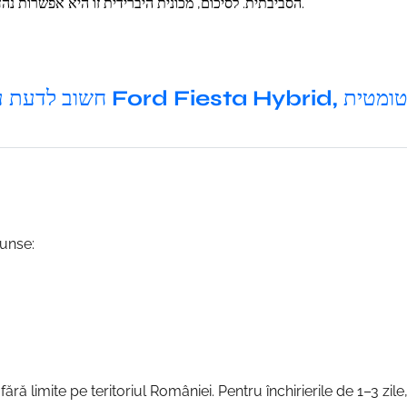
הסביבתית. לסיכום, מכונית היברידית זו היא אפשרות נהדרת למי שמחפש רכב שכור לנסיעות היומיומיות שלו.
חשוב לדעת על Ford Fiesta Hybrid
cunse:
i fără limite pe teritoriul României. Pentru închirierile de 1–3 z