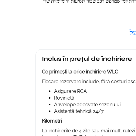
Inclus în prețul de închiriere
Ce primești la orice închiriere WLC
Fiecare rezervare include, fără costuri as
Asigurare RCA
Rovinietă
Anvelope adecvate sezonului
Asistență tehnică 24/7
Kilometri
La închirierile de 4 zile sau mai mult, rulez