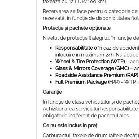
taxează cu 12 EUR/100 km).
Rezervarea se face pentru o categorie de v
rezervată, în funcție de disponibilitatea flot
Protecție și pachete opționale
Nivelul de protecție îl alegi tu, în funcție d
Responsabilitate 0
în caz de acciden
înlocuire în maximum 24h. Nu acoper
Wheel & Tire Protection (WTP)
– acop
Glass & Mirrors Coverage (GMC)
– ac
Roadside Assistance Premium (RAP)
Full Premium Package (FPP)
– WTP + 
Garanție
În funcție de clasa vehiculului și de pachet
Achiziționarea serviciului Responsabilitat
obligatorie indiferent de pachetul ales.
Ce nu este inclus în preț
Carburantul, taxele de drum (altele decât r