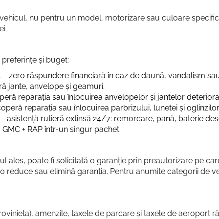
ehicul, nu pentru un model, motorizare sau culoare specifică. 
ei.
e preferințe și buget:
t – zero răspundere financiară în caz de daună, vandalism s
ă jante, anvelope și geamuri.
eră reparația sau înlocuirea anvelopelor și jantelor deteriora
operă reparația sau înlocuirea parbrizului, lunetei și oglinzilor
– asistență rutieră extinsă 24/7: remorcare, pană, baterie des
GMC + RAP într-un singur pachet.
ul ales, poate fi solicitată o garanție prin preautorizare pe car
e 0 reduce sau elimină garanția. Pentru anumite categorii de 
ovinieta), amenzile, taxele de parcare și taxele de aeroport ră