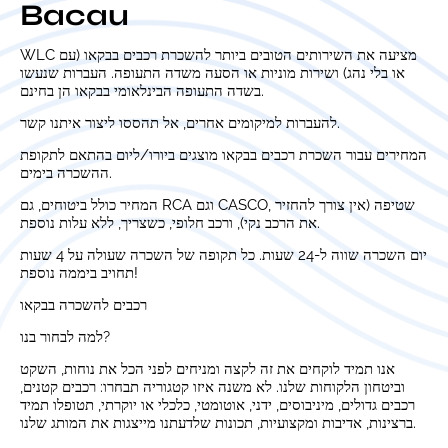
Bacau
WLC מציעה את השירותים הטובים ביותר להשכרת רכבים בבקאו (עם
או בלי נהג) ושירות מוניות או הסעה משדה התעופה. העברות שנעשו
בשדה התעופה הבינלאומי בבקאו הן בחינם.
להעברות למיקומים אחרים, אל תהססו ליצור איתנו קשר.
המחירים עבור השכרת רכבים בבקאו מוצגים ביורו/ליום בהתאם לתקופת
ההשכרה בימים.
המחיר כולל ביטוחים, גם RCA וגם CASCO, שטיפה (אין צורך להחזיר
את הרכב נקי), ורכב חלופי, כשצריך, ללא עלות נוספת.
יום השכרה שווה ל-24 שעות. כל תקופה של השכרה שעולה על 4 שעות
תחויב ביממה נוספת!
רכבים להשכרה בבקאו
למה לבחור בנו?
אנו תמיד לוקחים את זה לקצה ומניחים לפני הכל את נוחות, השקט
וביטחון הלקוחות שלנו. לא משנה איזו קטגוריה תבחרו: רכבים קטנים,
רכבים גדולים, מיניבוסים, ידני, אוטומטי, כלכלי או יוקרתי, תטופלו תמיד
ברצינות, אדיבות ומקצועיות, תכונות שלדעתנו מייצגות את המותג שלנו.