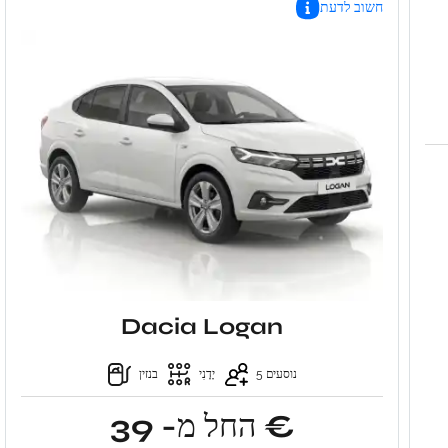
חשוב לדעת
Dacia Logan
5 נוסעים
יָדָנִי
בנזין
החל מ- 39 €