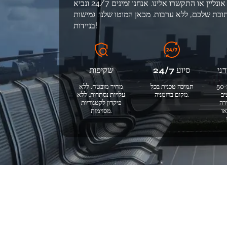
אחרת? הזמינו אונליין או התקשרו אלינו. אנחנו זמינים 24/7 ונביא
בת שלכם, ללא ערבות. מכאן המוטו שלנו: גמישות
בניידות!
ני
סיוע 24/7
שקיפות
בחרו מתוך יותר מ-50
תמיכה טכנית בכל
מחיר מובטח, ללא
יב
מקום ברומניה.
עלויות נסתרות, ללא
רה
פיקדון לקטגוריות
ו
מסוימות.