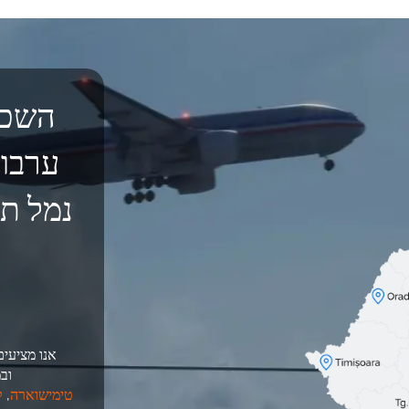
השכר
נמל תע
אנו מציעים
וב
טימישוארה
,
ק