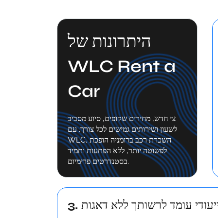
היתרונות של
WLC Rent a
Car
צי חדש, מחירים שקופים, סיוע מסביב
לשעון ושירותים גמישים לכל צורך. עם
WLC, השכרת רכב ברומניה הופכת
לפשוטה יותר, ללא הפתעות ותמיד
בסטנדרטים פרימיום.