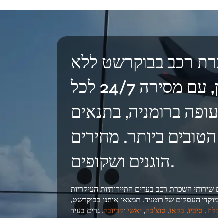
ת רכב בבוקרשט ללא
ערבון, עם מסירה 24/7 לכל
ופה ברומניה, בתנאים
הטובים ביותר. מחירים
הוגנים ושקופים.
 שירותי השכרת רכב בערים התיירותיות העיקריות
מוקדי העסקים של רומניה. תמצאו אותנו בבוקרשט,
לוז'
,
סיביו
,
בקאו
,
סוצ'בה
,
יאשי
ו
קריובה
. גרים בעיר