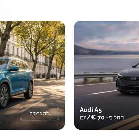
bă
me
😁
Toyota Yaris Cross 
גלה פרטים
החל מ- 49 €/יום