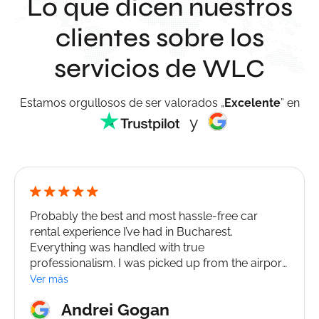
Lo que dicen nuestros
clientes sobre los
servicios de WLC
Estamos orgullosos de ser valorados „
Excelente
” en
y
Probably the best and most hassle-free car
rental experience I’ve had in Bucharest.
Everything was handled with true
professionalism. I was picked up from the airport
right on time with zero waiting, and the drop-off
Ver más
was just as smooth. Once we arrived at the office,
Andrei Gogan
the paperwork was completed in just a few