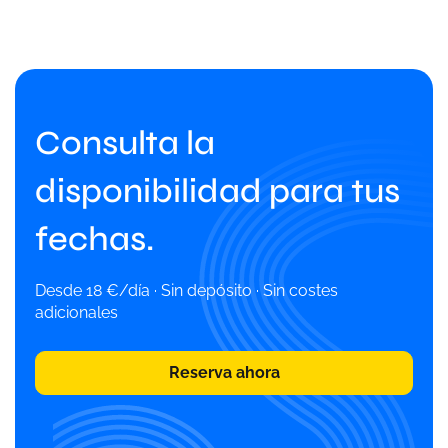
Consulta la
disponibilidad para tus
fechas.
Desde 18 €/día · Sin depósito · Sin costes
adicionales
Reserva ahora