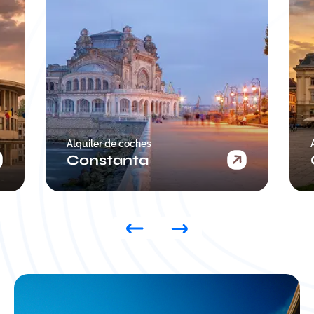
lquiler de coches
Alquiler de coch
Constanta
Craiova