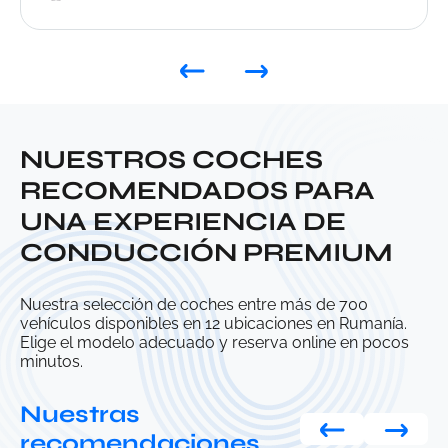
minutes and I was on my way. The staff are
extremely professional, the prices are very good,
and the service is exceptional. The car was in
perfect condition and I had absolutely no issues
throughout the rental period. Another great
advantage is that no deposit is required if you
choose the full insurance option. I 100%
NUESTROS COCHES
recommend this company to anyone looking for
RECOMENDADOS PARA
a reliable and stress-free car rental in Bucharest.
UNA EXPERIENCIA DE
CONDUCCIÓN PREMIUM
Nuestra selección de coches entre más de 700
vehículos disponibles en 12 ubicaciones en Rumanía.
Elige el modelo adecuado y reserva online en pocos
minutos.
Nuestras
recomendaciones