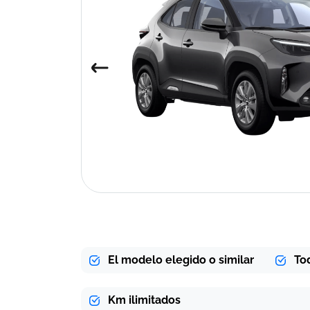
El modelo elegido o similar
To
Km ilimitados