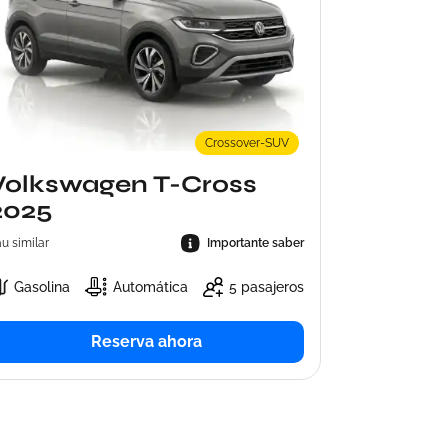
Sau similar
Diésel
Crossover-SUV
Volkswagen T-Cross
2025
u similar
Importante saber
Gasolina
Automática
5 pasajeros
Reserva ahora