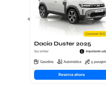
mportante saber
5
tomática
pasajeros
Crossover-SUV
Dacia Duster 2025
Sau similar
Importante sab
Gasolina
Automática
5 pasajer
Reserva ahora