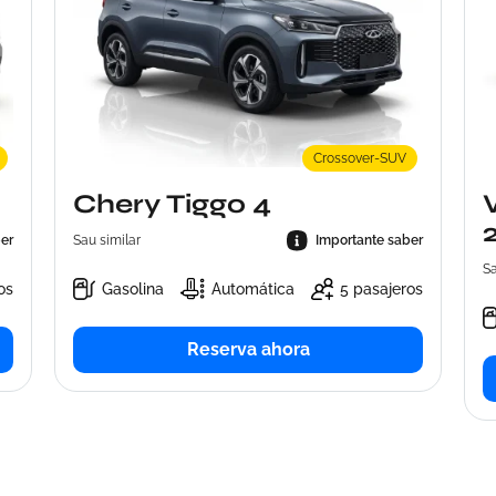
Crossover-SUV
Chery Tiggo 4
er
Sau similar
Importante saber
Sa
os
Gasolina
Automática
5 pasajeros
Reserva ahora