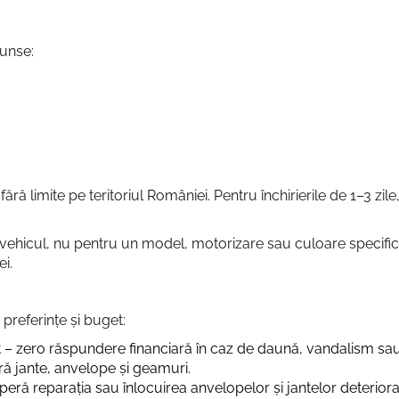
cunse:
i fără limite pe teritoriul României. Pentru închirierile de 1–3 z
ehicul, nu pentru un model, motorizare sau culoare specifică. 
ei.
e preferințe și buget:
t – zero răspundere financiară în caz de daună, vandalism s
ă jante, anvelope și geamuri.
eră reparația sau înlocuirea anvelopelor și jantelor deteriora