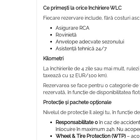
Ce primești la orice închiriere WLC
Fiecare rezervare include, fără costuri as
Asigurare RCA
Rovinietă
Anvelope adecvate sezonului
Asistență tehnică 24/7
Kilometri
La închirierile de 4 zile sau mai mult, rulez
taxează cu 12 EUR/100 km).
Rezervarea se face pentru o categorie de v
rezervată, în funcție de disponibilitatea flot
Protecție și pachete opționale
Nivelul de protecție îl alegi tu, în funcție d
Responsabilitate 0
în caz de acciden
înlocuire în maximum 24h. Nu acoper
Wheel & Tire Protection (WTP)
– acop