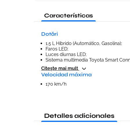
Características
Dotări
1.5 L Híbrido (Automático, Gasolina);
Faros LED;
Luces diurnas LED;
Sistema multimedia Toyota Smart Conn
Citește mai mult
Velocidad máxima
170 km/h
Detalles adicionales