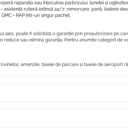
operă reparația sau înlocuirea parbrizului, lunetei și oglinzilor
– asistență rutieră extinsă 24/7: remorcare, pană, baterie des
GMC + RAP într-un singur pachet.
ul ales, poate fi solicitată o garanție prin preautorizare pe car
e 0 reduce sau elimină garanția. Pentru anumite categorii de 
ovinieta), amenzile, taxele de parcare și taxele de aeroport ră