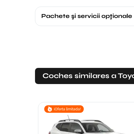
Pachete şi servicii opţionale
Coches similares a Toy
¡Oferta limitada!
rossover-SUV
lug-in