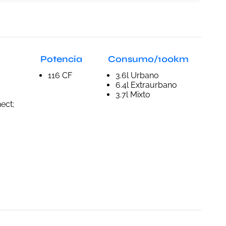
Potencia
Consumo/100km
116 CF
3.6l Urbano
6.4l Extraurbano
3.7l Mixto
ect;