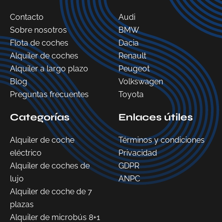
Contacto
Audi
Sobre nosotros
BMW
Flota de coches
Dacia
Alquiler de coches
Renault
Alquiler a largo plazo
Peugeot
Blog
Volkswagen
Preguntas frecuentes
Toyota
Categorías
Enlaces útiles
Alquiler de coche
Términos y condiciones
eléctrico
Privacidad
Alquiler de coches de
GDPR
lujo
ANPC
Alquiler de coche de 7
plazas
Alquiler de microbús 8+1