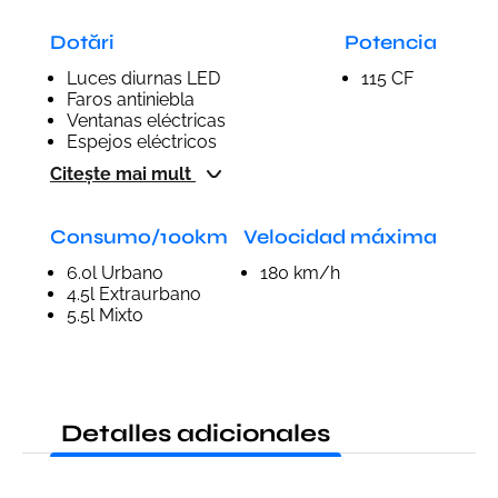
Dotări
Potencia
Luces diurnas LED
115 CF
Faros antiniebla
Ventanas eléctricas
Espejos eléctricos
Citește mai mult
Consumo/100km
Velocidad máxima
6.0l Urbano
180 km/h
4.5l Extraurbano
5.5l Mixto
Detalles adicionales