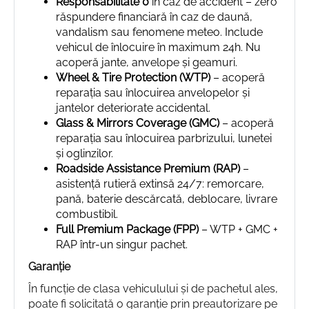
Responsabilitate 0
în caz de accident – zero
răspundere financiară în caz de daună,
vandalism sau fenomene meteo. Include
vehicul de înlocuire în maximum 24h. Nu
acoperă jante, anvelope și geamuri.
Wheel & Tire Protection (WTP)
– acoperă
reparația sau înlocuirea anvelopelor și
jantelor deteriorate accidental.
Glass & Mirrors Coverage (GMC)
– acoperă
reparația sau înlocuirea parbrizului, lunetei
și oglinzilor.
Roadside Assistance Premium (RAP)
–
asistență rutieră extinsă 24/7: remorcare,
pană, baterie descărcată, deblocare, livrare
combustibil.
Full Premium Package (FPP)
– WTP + GMC +
RAP într-un singur pachet.
Garanție
În funcție de clasa vehiculului și de pachetul ales,
poate fi solicitată o garanție prin preautorizare pe