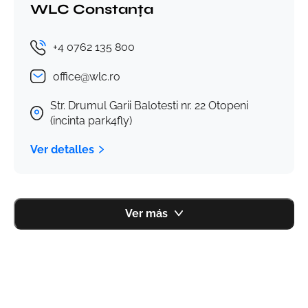
WLC Constanța
+4 0762 135 800
office@wlc.ro
Str. Drumul Garii Balotesti nr. 22 Otopeni
(incinta park4fly)
Ver detalles
Ver más