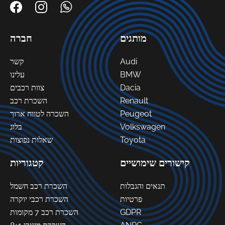
מותגים
חברה
קשר
Audi
עלינו
BMW
צוות רכבים
Dacia
השכרת רכב
Renault
השכרה לטווח ארוך
Peugeot
בלוג
Volkswagen
שאלות נפוצות
Toyota
קישורים שימושיים
קטגוריות
תנאים והגבלות
השכרת רכב חשמל
פרטיות
השכרת רכבי יוקרה
השכרת רכב 7 מקומות
GDPR