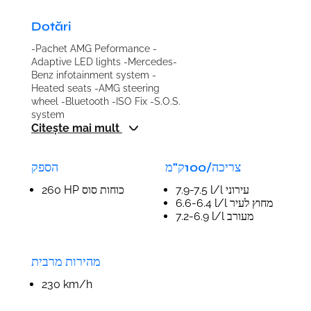
Dotări
-Pachet AMG Peformance -
Adaptive LED lights -Mercedes-
Benz infotainment system -
Heated seats -AMG steering
wheel -Bluetooth -ISO Fix -S.O.S.
system
Citește mai mult
צריכה/100ק"מ
הספק
7.9-7.5 l/l עירוני
260 HP כוחות סוס
6.6-6.4 l/l מחוץ לעיר
7.2-6.9 l/l מעורב
מהירות מרבית
230 km/h