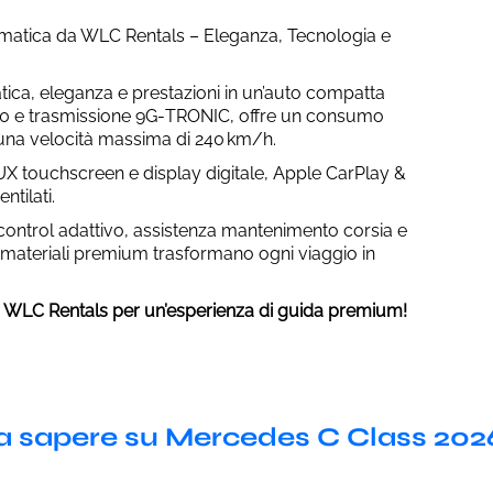
matica da WLC Rentals – Eleganza, Tecnologia e
ca, eleganza e prestazioni in un’auto compatta
.0 e trasmissione 9G‑TRONIC, offre un consumo
una velocità massima di 240 km/h.
BUX touchscreen e display digitale, Apple CarPlay &
ntilati.
control adattivo, assistenza mantenimento corsia e
on materiali premium trasformano ogni viaggio in
 WLC Rentals per un’esperienza di guida premium!
a sapere su Mercedes C Class 202