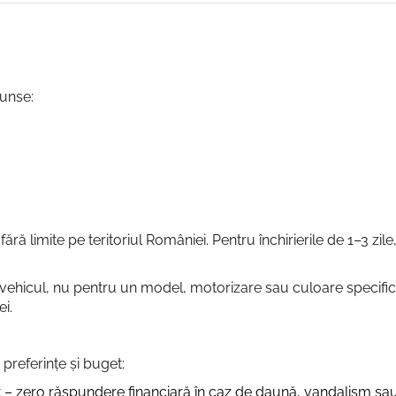
cunse:
i fără limite pe teritoriul României. Pentru închirierile de 1–3 z
ehicul, nu pentru un model, motorizare sau culoare specifică. 
ei.
e preferințe și buget:
t – zero răspundere financiară în caz de daună, vandalism s