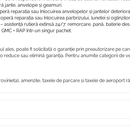
ă jante, anvelope și geamuri.
eră reparația sau înlocuirea anvelopelor și jantelor deteriora
operă reparația sau înlocuirea parbrizului, lunetei și oglinzilor
– asistență rutieră extinsă 24/7: remorcare, pană, baterie des
GMC + RAP într-un singur pachet.
ul ales, poate fi solicitată o garanție prin preautorizare pe car
e 0 reduce sau elimină garanția. Pentru anumite categorii de 
ovinieta), amenzile, taxele de parcare și taxele de aeroport ră