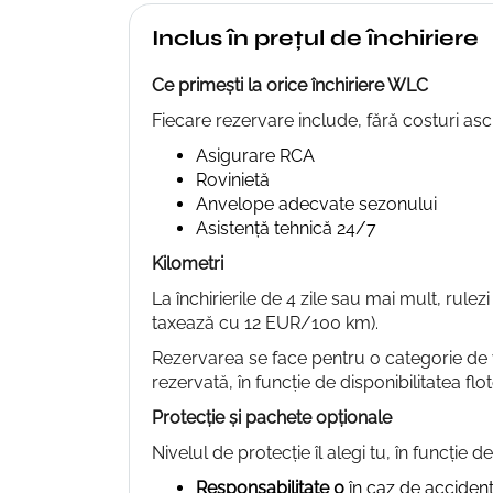
Inclus în prețul de închiriere
Ce primești la orice închiriere WLC
Fiecare rezervare include, fără costuri as
Asigurare RCA
Rovinietă
Anvelope adecvate sezonului
Asistență tehnică 24/7
Kilometri
La închirierile de 4 zile sau mai mult, rulez
taxează cu 12 EUR/100 km).
Rezervarea se face pentru o categorie de v
rezervată, în funcție de disponibilitatea flot
Protecție și pachete opționale
Nivelul de protecție îl alegi tu, în funcție d
Responsabilitate 0
în caz de acciden