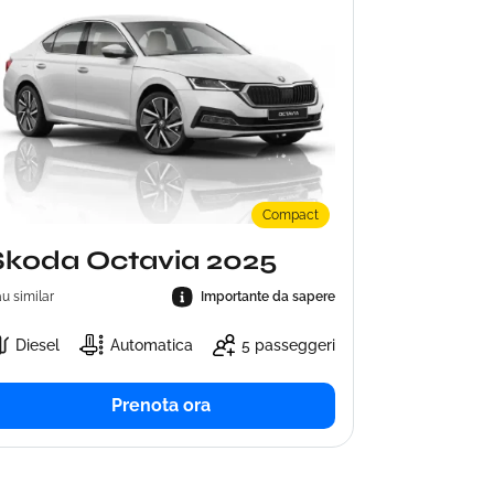
Renau
Sau similar
Ben
Compact
Skoda Octavia 2025
u similar
Importante da sapere
Diesel
Automatica
5 passeggeri
Prenota ora