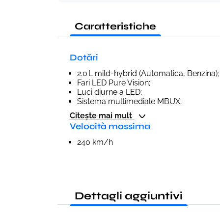
Caratteristiche
Dotări
2.0 L mild-hybrid (Automatica, Benzina);
Fari LED Pure Vision;
Luci diurne a LED;
Sistema multimediale MBUX;
Citește mai mult
Velocità massima
240 km/h
Dettagli aggiuntivi