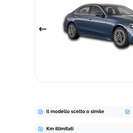
Il modello scelto o simile
Km illimitati