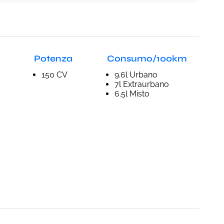
Potenza
Consumo/100km
150 CV
9.6l Urbano
7l Extraurbano
6.5l Misto