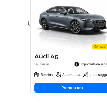
sat
tante da sapere
5
tica
passeggeri
Compact
Audi A5
Sau similar
Importante da sape
Benzina
Automatica
5 passegge
Prenota ora