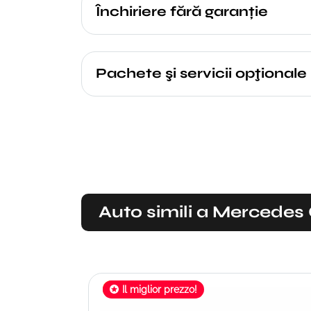
Închiriere fără garanție
Pachete şi servicii opţionale
Auto simili a Mercedes
Il miglior prezzo!
Offerta limitata!
Compact