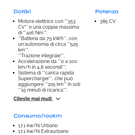
Dotări
Potenza
Motore elettrico con **353
385 CV
CV** e una coppia massima
di **416 Nm**;
**Batteria da 75 kWh**, con
un'autonomia di circa **525
km**;
**Trazione integrale**;
Accelerazione da **0 a 100
km/h in 4,8 secondi**;
Sistema di **carica rapida
Supercharger**, che può
aggiungere **225 km** in soli
**15 minuti di ricarica**;
Citește mai mult
Consumo/100km
17.1 kw/hl Urbano
17.1 kw/hl Extraurbano