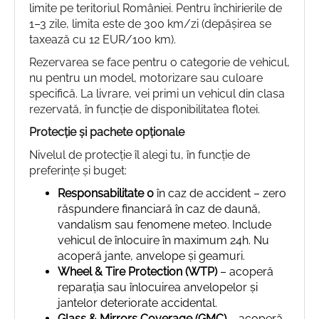
limite pe teritoriul României. Pentru închirierile de
1–3 zile, limita este de 300 km/zi (depășirea se
taxează cu 12 EUR/100 km).
Rezervarea se face pentru o categorie de vehicul,
nu pentru un model, motorizare sau culoare
specifică. La livrare, vei primi un vehicul din clasa
rezervată, în funcție de disponibilitatea flotei.
Protecție și pachete opționale
Nivelul de protecție îl alegi tu, în funcție de
preferințe și buget:
Responsabilitate 0
în caz de accident – zero
răspundere financiară în caz de daună,
vandalism sau fenomene meteo. Include
vehicul de înlocuire în maximum 24h. Nu
acoperă jante, anvelope și geamuri.
Wheel & Tire Protection (WTP)
– acoperă
reparația sau înlocuirea anvelopelor și
jantelor deteriorate accidental.
Glass & Mirrors Coverage (GMC)
– acoperă