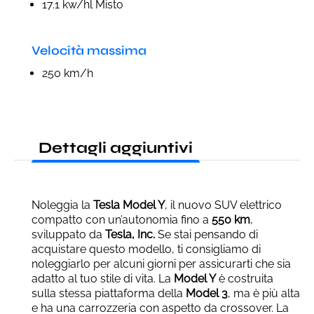
17.1 kw/hl Misto
Velocità massima
250 km/h
Dettagli aggiuntivi
Noleggia la
Tesla Model Y
, il nuovo SUV elettrico
compatto con un’autonomia fino a
550 km
,
sviluppato da
Tesla, Inc.
Se stai pensando di
acquistare questo modello, ti consigliamo di
noleggiarlo per alcuni giorni per assicurarti che sia
adatto al tuo stile di vita. La
Model Y
è costruita
sulla stessa piattaforma della
Model 3
, ma è più alta
e ha una carrozzeria con aspetto da crossover. La