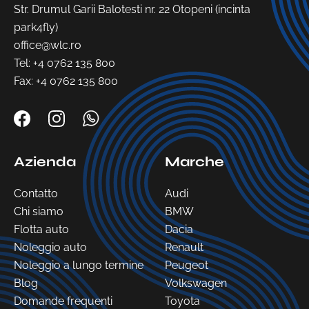
Str. Drumul Garii Balotesti nr. 22 Otopeni (incinta
park4fly)
office@wlc.ro
Tel:
+4 0762 135 800
Fax: +4 0762 135 800
Azienda
Marche
Contatto
Audi
Chi siamo
BMW
Flotta auto
Dacia
Noleggio auto
Renault
Noleggio a lungo termine
Peugeot
Blog
Volkswagen
Domande frequenti
Toyota