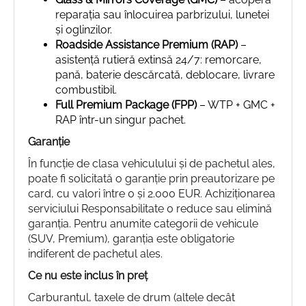
reparația sau înlocuirea parbrizului, lunetei
și oglinzilor.
Roadside Assistance Premium (RAP)
–
asistență rutieră extinsă 24/7: remorcare,
pană, baterie descărcată, deblocare, livrare
combustibil.
Full Premium Package (FPP)
– WTP + GMC +
RAP într-un singur pachet.
Garanție
În funcție de clasa vehiculului și de pachetul ales,
poate fi solicitată o garanție prin preautorizare pe
card, cu valori între 0 și 2.000 EUR. Achiziționarea
serviciului Responsabilitate 0 reduce sau elimină
garanția. Pentru anumite categorii de vehicule
(SUV, Premium), garanția este obligatorie
indiferent de pachetul ales.
Ce nu este inclus în preț
Carburantul, taxele de drum (altele decât