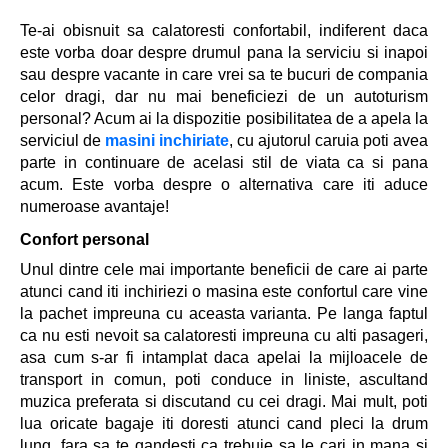
Te-ai obisnuit sa calatoresti confortabil, indiferent daca
este vorba doar despre drumul pana la serviciu si inapoi
sau despre vacante in care vrei sa te bucuri de compania
celor dragi, dar nu mai beneficiezi de un autoturism
personal? Acum ai la dispozitie posibilitatea de a apela la
serviciul de
masini inchiriate
, cu ajutorul caruia poti avea
parte in continuare de acelasi stil de viata ca si pana
acum. Este vorba despre o alternativa care iti aduce
numeroase avantaje!
Confort personal
Unul dintre cele mai importante beneficii de care ai parte
atunci cand iti inchiriezi o masina este confortul care vine
la pachet impreuna cu aceasta varianta. Pe langa faptul
ca nu esti nevoit sa calatoresti impreuna cu alti pasageri,
asa cum s-ar fi intamplat daca apelai la mijloacele de
transport in comun, poti conduce in liniste, ascultand
muzica preferata si discutand cu cei dragi. Mai mult, poti
lua oricate bagaje iti doresti atunci cand pleci la drum
lung, fara sa te gandesti ca trebuie sa le cari in mana si