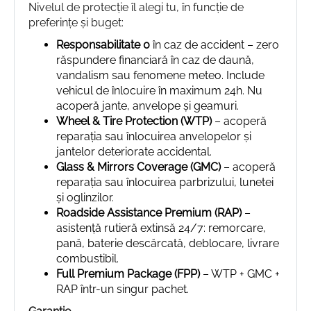
Nivelul de protecție îl alegi tu, în funcție de
preferințe și buget:
Responsabilitate 0
în caz de accident – zero
răspundere financiară în caz de daună,
vandalism sau fenomene meteo. Include
vehicul de înlocuire în maximum 24h. Nu
acoperă jante, anvelope și geamuri.
Wheel & Tire Protection (WTP)
– acoperă
reparația sau înlocuirea anvelopelor și
jantelor deteriorate accidental.
Glass & Mirrors Coverage (GMC)
– acoperă
reparația sau înlocuirea parbrizului, lunetei
și oglinzilor.
Roadside Assistance Premium (RAP)
–
asistență rutieră extinsă 24/7: remorcare,
pană, baterie descărcată, deblocare, livrare
combustibil.
Full Premium Package (FPP)
– WTP + GMC +
RAP într-un singur pachet.