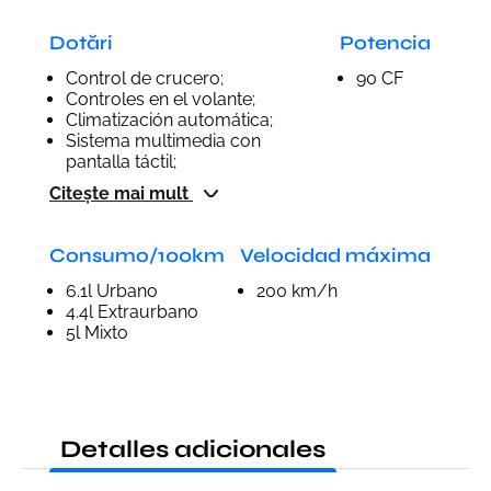
Dotări
Potencia
Control de crucero;
90 CF
Controles en el volante;
Climatización automática;
Sistema multimedia con
pantalla táctil;
Citește mai mult
Consumo/100km
Velocidad máxima
6.1l Urbano
200 km/h
4.4l Extraurbano
5l Mixto
Detalles adicionales