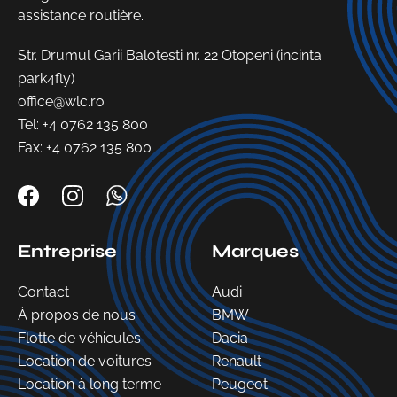
assistance routière.
Str. Drumul Garii Balotesti nr. 22 Otopeni (incinta
park4fly)
office@wlc.ro
Tel:
+4 0762 135 800
Fax: +4 0762 135 800
Entreprise
Marques
Contact
Audi
À propos de nous
BMW
Flotte de véhicules
Dacia
Location de voitures
Renault
Location à long terme
Peugeot