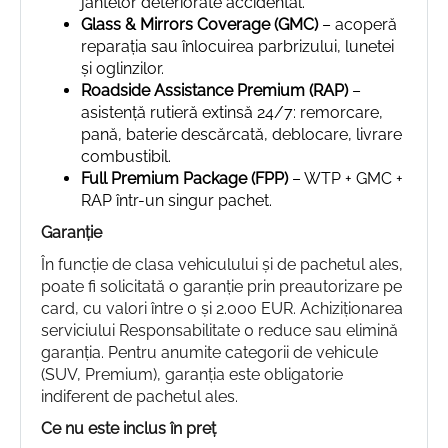
jantelor deteriorate accidental.
Glass & Mirrors Coverage (GMC)
– acoperă
reparația sau înlocuirea parbrizului, lunetei
și oglinzilor.
Roadside Assistance Premium (RAP)
–
asistență rutieră extinsă 24/7: remorcare,
pană, baterie descărcată, deblocare, livrare
combustibil.
Full Premium Package (FPP)
– WTP + GMC +
RAP într-un singur pachet.
Garanție
În funcție de clasa vehiculului și de pachetul ales,
poate fi solicitată o garanție prin preautorizare pe
card, cu valori între 0 și 2.000 EUR. Achiziționarea
serviciului Responsabilitate 0 reduce sau elimină
garanția. Pentru anumite categorii de vehicule
(SUV, Premium), garanția este obligatorie
indiferent de pachetul ales.
Ce nu este inclus în preț