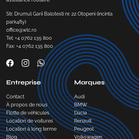
Str. Drumul Garii Balotesti nr. 22 Otopeni (incinta
park4fly)
office@wlc.ro
Tel:
+4 0762 135 800
Fax: +4 0762 135 800
Entreprise
Marques
Contact
Audi
À propos de nous
BMW
Flotte de véhicules
Dacia
Location de voitures
Renault
Location à long terme
Peugeot
Blog
Volkswagen