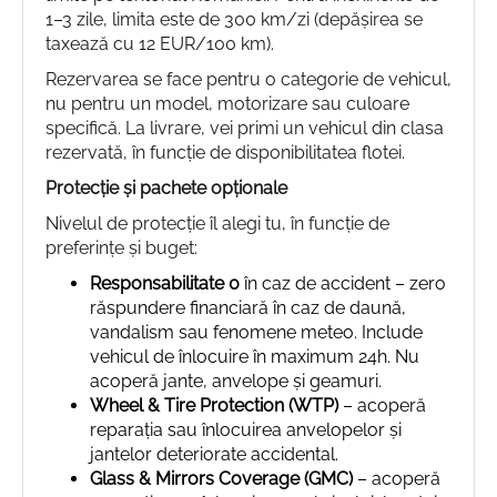
1–3 zile, limita este de 300 km/zi (depășirea se
taxează cu 12 EUR/100 km).
Rezervarea se face pentru o categorie de vehicul,
nu pentru un model, motorizare sau culoare
specifică. La livrare, vei primi un vehicul din clasa
rezervată, în funcție de disponibilitatea flotei.
Protecție și pachete opționale
Nivelul de protecție îl alegi tu, în funcție de
preferințe și buget:
Responsabilitate 0
în caz de accident – zero
răspundere financiară în caz de daună,
vandalism sau fenomene meteo. Include
vehicul de înlocuire în maximum 24h. Nu
acoperă jante, anvelope și geamuri.
Wheel & Tire Protection (WTP)
– acoperă
reparația sau înlocuirea anvelopelor și
jantelor deteriorate accidental.
Glass & Mirrors Coverage (GMC)
– acoperă