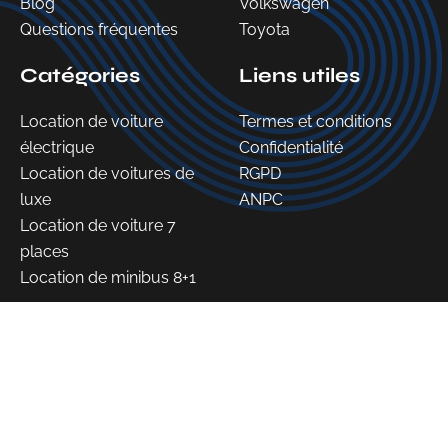
Blog
Volkswagen
Questions fréquentes
Toyota
Catégories
Liens utiles
Location de voiture
Termes et conditions
électrique
Confidentialité
Location de voitures de
RGPD
luxe
ANPC
Location de voiture 7
places
Location de minibus 8+1
©2026 WLC - Tous droits réservés