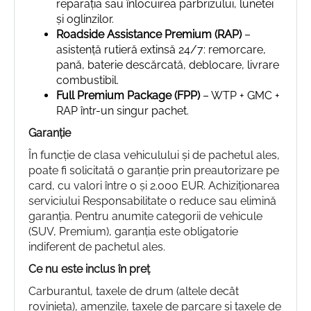
reparația sau înlocuirea parbrizului, lunetei
și oglinzilor.
Roadside Assistance Premium (RAP)
–
asistență rutieră extinsă 24/7: remorcare,
pană, baterie descărcată, deblocare, livrare
combustibil.
Full Premium Package (FPP)
– WTP + GMC +
RAP într-un singur pachet.
Garanție
În funcție de clasa vehiculului și de pachetul ales,
poate fi solicitată o garanție prin preautorizare pe
card, cu valori între 0 și 2.000 EUR. Achiziționarea
serviciului Responsabilitate 0 reduce sau elimină
garanția. Pentru anumite categorii de vehicule
(SUV, Premium), garanția este obligatorie
indiferent de pachetul ales.
Ce nu este inclus în preț
Carburantul, taxele de drum (altele decât
rovinieta), amenzile, taxele de parcare și taxele de