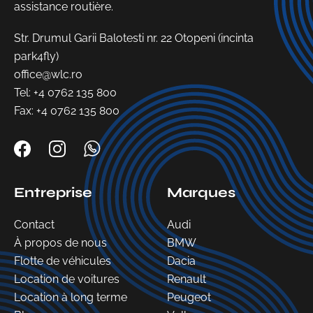
assistance routière.
Str. Drumul Garii Balotesti nr. 22 Otopeni (incinta
park4fly)
office@wlc.ro
Tel:
+4 0762 135 800
Fax: +4 0762 135 800
Entreprise
Marques
Contact
Audi
À propos de nous
BMW
Flotte de véhicules
Dacia
Location de voitures
Renault
Location à long terme
Peugeot