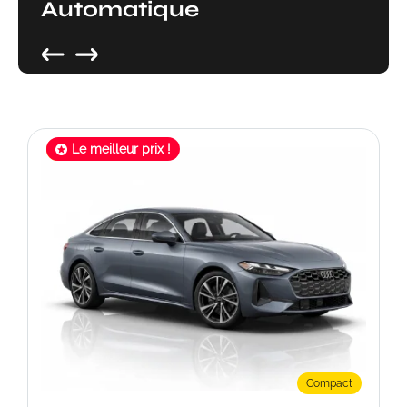
Automatique
Le meilleur prix !
Offre limitée !
Compact