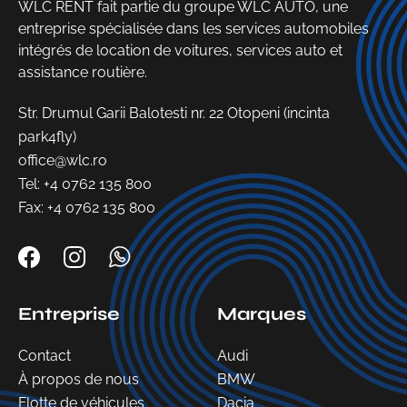
WLC RENT fait partie du groupe WLC AUTO, une
entreprise spécialisée dans les services automobiles
intégrés de location de voitures, services auto et
assistance routière.
Str. Drumul Garii Balotesti nr. 22 Otopeni (incinta
park4fly)
office@wlc.ro
Tel:
+4 0762 135 800
Fax: +4 0762 135 800
Entreprise
Marques
Contact
Audi
À propos de nous
BMW
Flotte de véhicules
Dacia