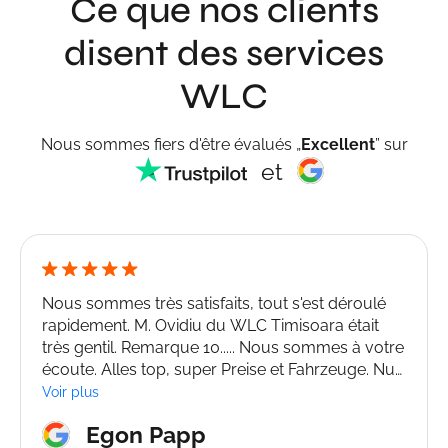
Ce que nos clients
disent des services
WLC
Nous sommes fiers d'être évalués „
Excellent
” sur
et
Nous sommes très satisfaits, tout s'est déroulé
rapidement. M. Ovidiu du WLC Timisoara était
très gentil. Remarque 10..... Nous sommes à votre
écoute. Alles top, super Preise et Fahrzeuge. Nur
weiter zu empfehlen. Immerger plus loin.
Voir plus
Egon Papp