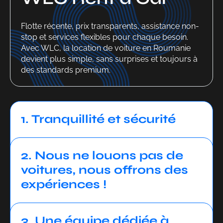
Flotte récente, prix transparents, assistance non-
stop et services flexibles pour chaque besoin.
Avec WLC, la location de voiture en Roumanie
devient plus simple, sans surprises et toujours à
des standards premium.
1. Tranquillité et sécurité
2. Nous ne louons pas de
voitures, nous offrons des
expériences !
3. Une équipe dédiée à