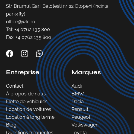
Str. Drumul Garii Balotesti nr. 22 Otopeni (incinta
park4fly)
office@wlc.ro
Tel:
+4 0762 135 800
Fax: +4 0762 135 800
Entreprise
Marques
Contact
Audi
À propos de nous
BMW
Flotte de véhicules
Dacia
Location de voitures
Renault
Location à long terme
Peugeot
Blog
Volkswagen
Questions fréquentes
Toyota