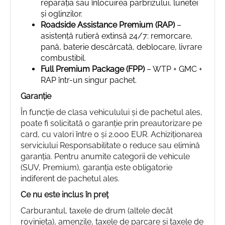
reparația sau înlocuirea parbrizului, lunetei
și oglinzilor.
Roadside Assistance Premium (RAP)
–
asistență rutieră extinsă 24/7: remorcare,
pană, baterie descărcată, deblocare, livrare
combustibil.
Full Premium Package (FPP)
– WTP + GMC +
RAP într-un singur pachet.
Garanție
În funcție de clasa vehiculului și de pachetul ales,
poate fi solicitată o garanție prin preautorizare pe
card, cu valori între 0 și 2.000 EUR. Achiziționarea
serviciului Responsabilitate 0 reduce sau elimină
garanția. Pentru anumite categorii de vehicule
(SUV, Premium), garanția este obligatorie
indiferent de pachetul ales.
Ce nu este inclus în preț
Carburantul, taxele de drum (altele decât
rovinieta), amenzile, taxele de parcare și taxele de