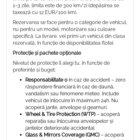
1–3 zile, limita este de 300 km/zi (depășirea se
taxează cu 12 EUR/100 km).
Rezervarea se face pentru o categorie de vehicul,
nu pentru un model, motorizare sau culoare
specifică. La livrare, vei primi un vehicul din clasa
rezervată, în funcție de disponibilitatea flotei.
Protecție și pachete opționale
Nivelul de protecție îl alegi tu, în funcție de
preferințe și buget:
Responsabilitate 0
în caz de accident – zero
răspundere financiară în caz de daună,
vandalism sau fenomene meteo. Include
vehicul de înlocuire în maximum 24h. Nu
acoperă jante, anvelope și geamuri.
Wheel & Tire Protection (WTP)
– acoperă
reparația sau înlocuirea anvelopelor și
jantelor deteriorate accidental.
Glass & Mirrors Coverage (GMC)
– acoperă