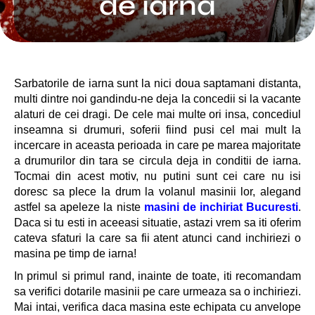
de iarna
Sarbatorile de iarna sunt la nici doua saptamani distanta,
multi dintre noi gandindu-ne deja la concedii si la vacante
alaturi de cei dragi. De cele mai multe ori insa, concediul
inseamna si drumuri, soferii fiind pusi cel mai mult la
incercare in aceasta perioada in care pe marea majoritate
a drumurilor din tara se circula deja in conditii de iarna.
Tocmai din acest motiv, nu putini sunt cei care nu isi
doresc sa plece la drum la volanul masinii lor, alegand
astfel sa apeleze la niste
masini de inchiriat Bucuresti
.
Daca si tu esti in aceeasi situatie, astazi vrem sa iti oferim
cateva sfaturi la care sa fii atent atunci cand inchiriezi o
masina pe timp de iarna!
In primul si primul rand, inainte de toate, iti recomandam
sa verifici dotarile masinii pe care urmeaza sa o inchiriezi.
Mai intai, verifica daca masina este echipata cu anvelope