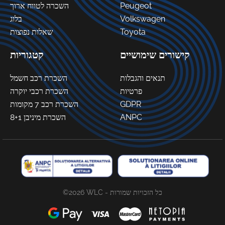
השכרה לטווח ארוך
Peugeot
בלוג
Volkswagen
שאלות נפוצות
Toyota
קישורים שימושיים
קטגוריות
תנאים והגבלות
השכרת רכב חשמל
פרטיות
השכרת רכבי יוקרה
השכרת רכב 7 מקומות
GDPR
השכרת מיניבן 8+1
ANPC
©2026 WLC - כל הזכויות שמורות