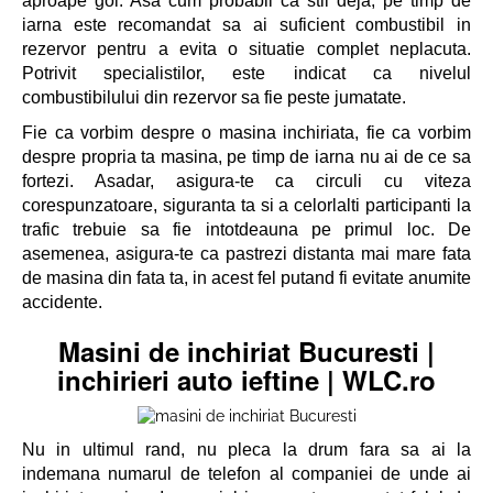
aproape gol. Asa cum probabil ca stii deja, pe timp de
iarna este recomandat sa ai suficient combustibil in
rezervor pentru a evita o situatie complet neplacuta.
Potrivit specialistilor, este indicat ca nivelul
combustibilului din rezervor sa fie peste jumatate.
Fie ca vorbim despre o masina inchiriata, fie ca vorbim
despre propria ta masina, pe timp de iarna nu ai de ce sa
fortezi. Asadar, asigura-te ca circuli cu viteza
corespunzatoare, siguranta ta si a celorlalti participanti la
trafic trebuie sa fie intotdeauna pe primul loc. De
asemenea, asigura-te ca pastrezi distanta mai mare fata
de masina din fata ta, in acest fel putand fi evitate anumite
accidente.
Masini de inchiriat Bucuresti |
inchirieri auto ieftine | WLC
.ro
Nu in ultimul rand, nu pleca la drum fara sa ai la
indemana numarul de telefon al companiei de unde ai