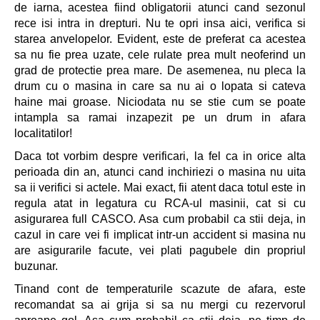
de iarna, acestea fiind obligatorii atunci cand sezonul
rece isi intra in drepturi. Nu te opri insa aici, verifica si
starea anvelopelor. Evident, este de preferat ca acestea
sa nu fie prea uzate, cele rulate prea mult neoferind un
grad de protectie prea mare. De asemenea, nu pleca la
drum cu o masina in care sa nu ai o lopata si cateva
haine mai groase. Niciodata nu se stie cum se poate
intampla sa ramai inzapezit pe un drum in afara
localitatilor!
Daca tot vorbim despre verificari, la fel ca in orice alta
perioada din an, atunci cand inchiriezi o masina nu uita
sa ii verifici si actele. Mai exact, fii atent daca totul este in
regula atat in legatura cu RCA-ul masinii, cat si cu
asigurarea full CASCO. Asa cum probabil ca stii deja, in
cazul in care vei fi implicat intr-un accident si masina nu
are asigurarile facute, vei plati pagubele din propriul
buzunar.
Tinand cont de temperaturile scazute de afara, este
recomandat sa ai grija si sa nu mergi cu rezervorul