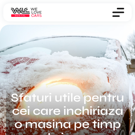
Sfaturi utile pentru
cei care inchiriaza
o masina pe timp