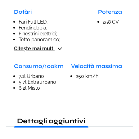
Dotări
Potenza
Fari Full LED;
258 CV
Fendinebbia;
Finestrini elettrici;
Tetto panoramico;
Citește mai mult
Consumo/100km
Velocità massima
7.1l Urbano
250 km/h
5.7l Extraurbano
6.2l Misto
Dettagli aggiuntivi