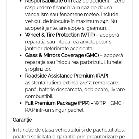
Responsabilitate 0
în caz de accident – zero
răspundere financiară în caz de daună,
vandalism sau fenomene meteo. Include
vehicul de înlocuire în maximum 24h. Nu
acoperă jante, anvelope și geamuri.
Wheel & Tire Protection (WTP)
– acoperă
reparația sau înlocuirea anvelopelor și
jantelor deteriorate accidental.
Glass & Mirrors Coverage (GMC)
– acoperă
reparația sau înlocuirea parbrizului, lunetei
și oglinzilor.
Roadside Assistance Premium (RAP)
–
asistență rutieră extinsă 24/7: remorcare,
pană, baterie descărcată, deblocare, livrare
combustibil.
Full Premium Package (FPP)
– WTP + GMC +
RAP într-un singur pachet.
Garanție
În funcție de clasa vehiculului și de pachetul ales,
poate fi solicitată o garanție prin preautorizare pe