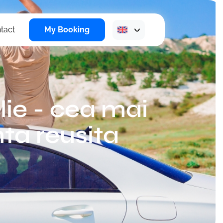
tact
My Booking
lie - cea mai
ta reusita