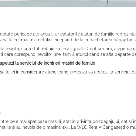
tate perioade ale anului, iar calatoriile alaturi de familie reprezinta 
pana la cel mai mic detaliu, incepand de la impachetarea bagajelor si 
a reusita, confortul trebuie sa fie asigurat. Drept urmare, alegerea u
 care corespund nevoilor unei familii atunci cand se afla departe de c
apelezi la serviciul de inchirieri masini de familie
 sa le iei in considerare atunci cand urmeaza sa apelezi la serviciul 
.
a
e cele mai spatioase masini, atat in privinta portbagajului, cat si in 
umetiile si au nevoie de o masina 4x4. La WLC Rent A Car gasesti o mu