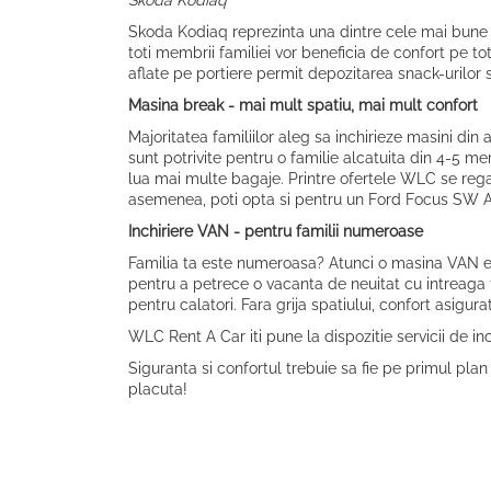
Skoda Kodiaq
Skoda Kodiaq reprezinta una dintre cele mai bune al
toti membrii familiei vor beneficia de confort pe 
aflate pe portiere permit depozitarea snack-urilor si
Masina break - mai mult spatiu, mai mult confort
Majoritatea familiilor aleg sa inchirieze masini din
sunt potrivite pentru o familie alcatuita din 4-5 me
lua mai multe bagaje. Printre ofertele WLC se rega
asemenea, poti opta si pentru un Ford Focus SW Au
Inchiriere VAN - pentru familii numeroase
Familia ta este numeroasa? Atunci o masina VAN es
pentru a petrece o vacanta de neuitat cu intreaga f
pentru calatori. Fara grija spatiului, confort asigurat
WLC Rent A Car iti pune la dispozitie servicii de in
Siguranta si confortul trebuie sa fie pe primul pla
placuta!