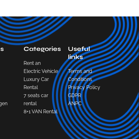
s
Categories
Useful
links
Rent an
Electric Vehicle
Terms and
Luxury Car
Conditions
Rental
Privacy Policy
7 seats car
GDPR
gen
rental
ANPC
8+1 VAN Rental