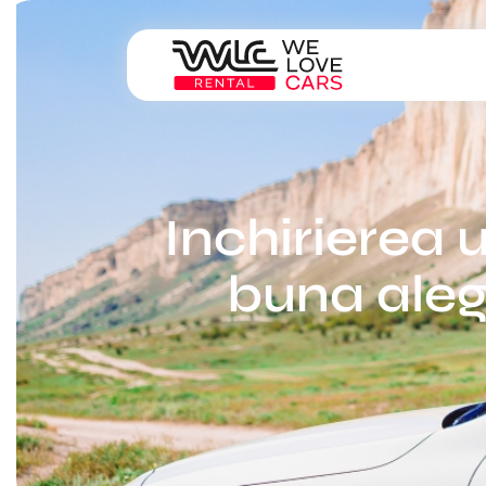
Inchirierea 
buna aleg