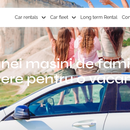
Car rentals
Car fleet
Long term Rental
Con
unei masini de fami
ere pentru o vacan