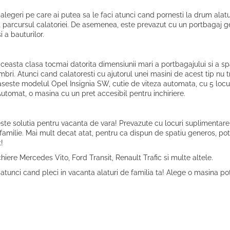
egeri pe care ai putea sa le faci atunci cand pornesti la drum alatur
tot parcursul calatoriei. De asemenea, este prevazut cu un portbagaj
 a bauturilor.
 aceasta clasa tocmai datorita dimensiunii mari a portbagajului si a spa
mbri. Atunci cand calatoresti cu ajutorul unei masini de acest tip nu 
seste modelul Opel Insignia SW, cutie de viteza automata, cu 5 locur
tomat, o masina cu un pret accesibil pentru inchiriere.
te solutia pentru vacanta de vara! Prevazute cu locuri suplimentar
amilie. Mai mult decat atat, pentru ca dispun de spatiu generos, poti
!
chiere Mercedes Vito, Ford Transit, Renault Trafic si multe altele.
n atunci cand pleci in vacanta alaturi de familia ta! Alege o masina p