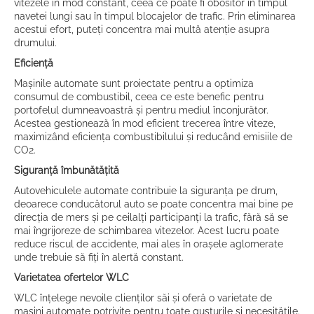
vitezele în mod constant, ceea ce poate fi obositor în timpul
navetei lungi sau în timpul blocajelor de trafic. Prin eliminarea
acestui efort, puteți concentra mai multă atenție asupra
drumului.
Eficiență
Mașinile automate sunt proiectate pentru a optimiza
consumul de combustibil, ceea ce este benefic pentru
portofelul dumneavoastră și pentru mediul înconjurător.
Acestea gestionează în mod eficient trecerea între viteze,
maximizând eficiența combustibilului și reducând emisiile de
CO2.
Siguranță îmbunătățită
Autovehiculele automate contribuie la siguranța pe drum,
deoarece conducătorul auto se poate concentra mai bine pe
direcția de mers și pe ceilalți participanți la trafic, fără să se
mai îngrijoreze de schimbarea vitezelor. Acest lucru poate
reduce riscul de accidente, mai ales în orașele aglomerate
unde trebuie să fiți în alertă constant.
Varietatea ofertelor WLC
WLC înțelege nevoile clienților săi și oferă o varietate de
mașini automate potrivite pentru toate gusturile și necesitățile.