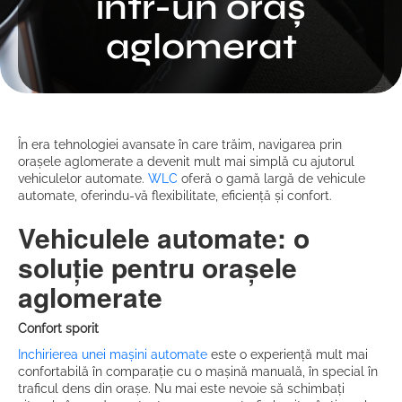
într-un oraș
aglomerat
În era tehnologiei avansate în care trăim, navigarea prin
orașele aglomerate a devenit mult mai simplă cu ajutorul
vehiculelor automate.
WLC
oferă o gamă largă de vehicule
automate, oferindu-vă flexibilitate, eficiență și confort.
Vehiculele automate: o
soluție pentru orașele
aglomerate
Confort sporit
Inchirierea unei mașini automate
este o experiență mult mai
confortabilă în comparație cu o mașină manuală, în special în
traficul dens din orașe. Nu mai este nevoie să schimbați