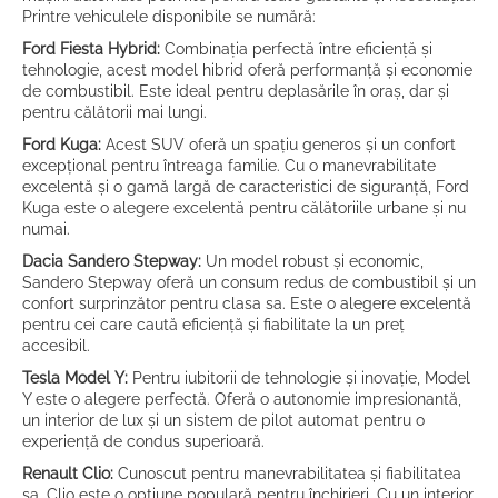
Printre vehiculele disponibile se numără:
Ford Fiesta Hybrid:
Combinația perfectă între eficiență și
tehnologie, acest model hibrid oferă performanță și economie
de combustibil. Este ideal pentru deplasările în oraș, dar și
pentru călătorii mai lungi.
Ford Kuga:
Acest SUV oferă un spațiu generos și un confort
excepțional pentru întreaga familie. Cu o manevrabilitate
excelentă și o gamă largă de caracteristici de siguranță, Ford
Kuga este o alegere excelentă pentru călătoriile urbane și nu
numai.
Dacia Sandero Stepway:
Un model robust și economic,
Sandero Stepway oferă un consum redus de combustibil și un
confort surprinzător pentru clasa sa. Este o alegere excelentă
pentru cei care caută eficiență și fiabilitate la un preț
accesibil.
Tesla Model Y:
Pentru iubitorii de tehnologie și inovație, Model
Y este o alegere perfectă. Oferă o autonomie impresionantă,
un interior de lux și un sistem de pilot automat pentru o
experiență de condus superioară.
Renault Clio:
Cunoscut pentru manevrabilitatea și fiabilitatea
sa, Clio este o opțiune populară pentru închirieri. Cu un interior