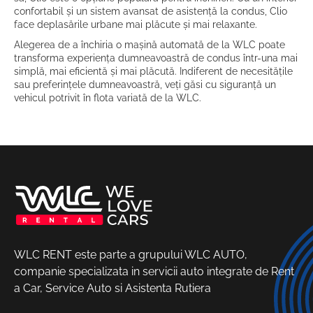
confortabil și un sistem avansat de asistență la condus, Clio
face deplasările urbane mai plăcute și mai relaxante.
Alegerea de a închiria o mașină automată de la WLC poate
transforma experiența dumneavoastră de condus într-una mai
simplă, mai eficientă și mai plăcută. Indiferent de necesitățile
sau preferințele dumneavoastră, veți găsi cu siguranță un
vehicul potrivit în flota variată de la WLC.
WLC RENT este parte a grupului WLC AUTO,
companie specializata in servicii auto integrate de Rent
a Car, Service Auto si Asistenta Rutiera