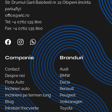
Str. Drumul Garii Balotesti nr. 22 Otopeni (incinta
park4fly)
office@wlc.ro
Tel:
+4 0762 135 800
Fax: +4 0762 135 800
Companie
Branduri
Contact
Audi
Despre noi
BMW
Flota Auto
Dacia
Închirieri auto
Renault
Inchiriere pe termen lung
Peugeot
Blog
Volkswagen
Întrebări frecvente
Toyota