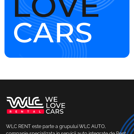
WLC RENT este parte a grupului WLC AUTO,
companie specializata in servicii auto integrate de Rent