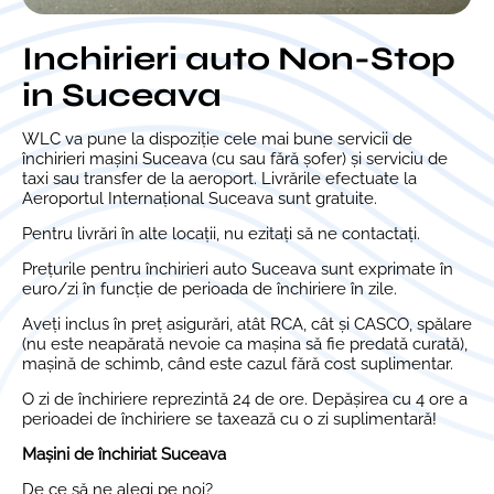
Inchirieri auto Non-Stop
in Suceava
WLC va pune la dispoziție cele mai bune servicii de
închirieri mașini Suceava (cu sau fără șofer) și serviciu de
taxi sau transfer de la aeroport. Livrările efectuate la
Aeroportul Internațional Suceava sunt gratuite.
Pentru livrări în alte locații, nu ezitați să ne contactați.
Prețurile pentru închirieri auto Suceava sunt exprimate în
euro/zi în funcție de perioada de închiriere în zile.
Aveți inclus în preț asigurări, atât RCA, cât și CASCO, spălare
(nu este neapărată nevoie ca mașina să fie predată curată),
mașină de schimb, când este cazul fără cost suplimentar.
O zi de închiriere reprezintă 24 de ore. Depășirea cu 4 ore a
perioadei de închiriere se taxează cu o zi suplimentară!
Mașini de închiriat Suceava
De ce să ne alegi pe noi?