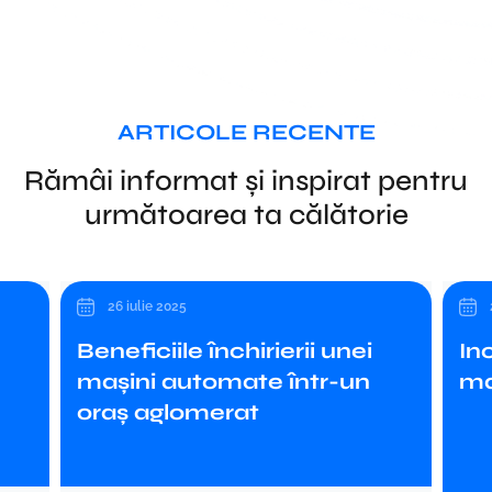
ARTICOLE RECENTE
Rămâi informat și inspirat pentru
următoarea ta călătorie
26 iulie 2025
Inchiriez sau cumpar o
Pl
masina?
Va
În