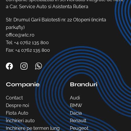
a Car, Service Auto si Asistenta Rutiera
Str. Drumul Garii Balotesti nr. 22 Otopeni (incinta
park4fly)
office@wlc.ro
Tel:
+4 0762 135 800
Fax: +4 0762 135 800
Companie
Branduri
Contact
Audi
Despre noi
BMW
Flota Auto
Dacia
Închirieri auto
Renault
Inchiriere pe termen lung
Peugeot