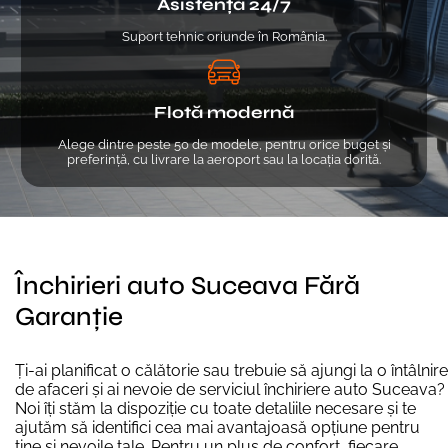
Asistență 24/7
Suport tehnic oriunde în România.
Flotă modernă
Alege dintre peste 50 de modele, pentru orice buget și
preferință, cu livrare la aeroport sau la locația dorită.
Închirieri auto Suceava Fără
Garanție
Ți-ai planificat o călătorie sau trebuie să ajungi la o întâlnire
de afaceri și ai nevoie de serviciul închiriere auto Suceava?
Noi îți stăm la dispoziție cu toate detaliile necesare și te
ajutăm să identifici cea mai avantajoasă opțiune pentru
tine și nevoile tale. Pentru un plus de confort, fiecare