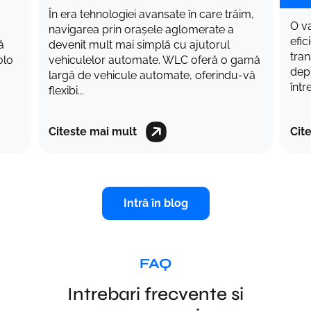
im,
O vacanță reușită necesită o planificare
În t
eficientă și asta implică, de asemenea,
plăc
transportul. Când vine vorba de
grup
gamă
deplasare în timpul concediului,
cole
-vă
întrebarea care apare frecvent este: ar t...
sezo
Citeste mai mult
Cit
Intră în blog
FAQ
Intrebari frecvente si