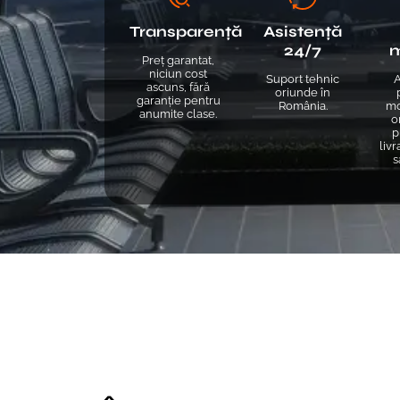
Transparență
Asistență
24/7
Preț garantat,
niciun cost
Suport tehnic
A
ascuns, fără
oriunde în
garanție pentru
România.
mo
anumite clase.
o
p
livr
s