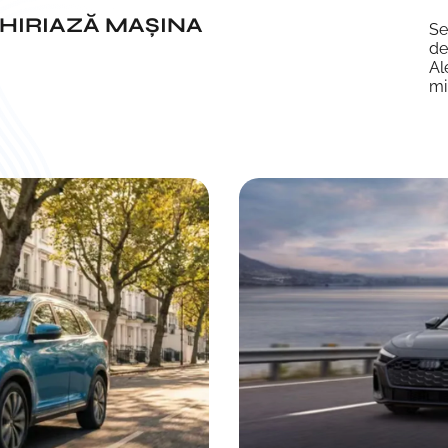
CHIRIAZĂ MAȘINA
Se
de
Al
mi