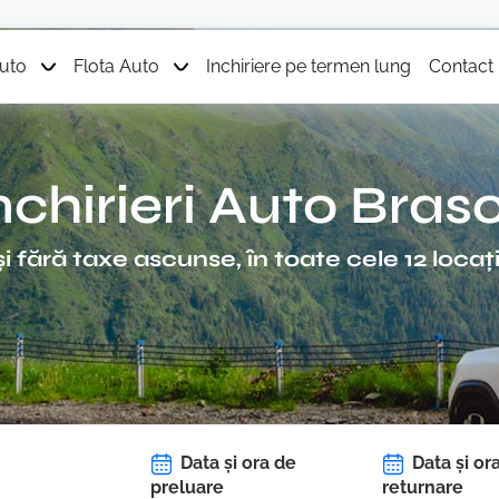
Auto
Flota Auto
Inchiriere pe termen lung
Contact
nchirieri Auto Bras
 și fără taxe ascunse, în toate cele 12 loca
Data și ora de
Data și or
preluare
returnare