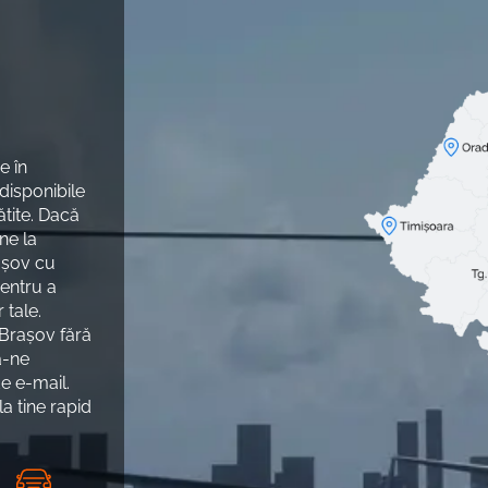
e în
 disponibile
ătite. Dacă
une la
rașov cu
pentru a
 tale.
n Brașov fără
ă-ne
e e-mail.
a tine rapid