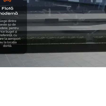
Flotă
modernă
lege dintre
peste 50 de
dele, pentru
rice buget și
referință, cu
are la aeroport
au la locația
dorită.