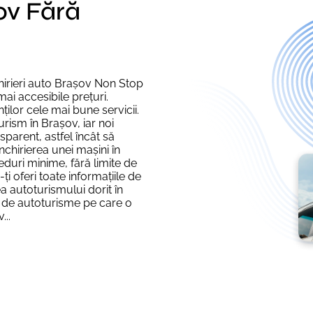
ov Fără
hirieri auto Brașov Non Stop
 mai accesibile prețuri.
nților cele mai bune servicii.
urism în Brașov, iar noi
parent, astfel încât să
nchirierea unei mașini în
eduri minime, fără limite de
i oferi toate informațiile de
a autoturismului dorit în
 de autoturisme pe care o
...