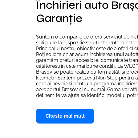
Închirieri auto Braș
Garanție
Suntem o companie ce oferă serviciul de înc
și îți pune la dispoziție soluții eficiente la cele
Principalul nostru obiectiv este de a oferi clie
Poți solicita chiar acum închirierea unui autot
garantăm prețuri accesibile, comunicate trans
călătorești în cele mai bune condiții. La WLC î
Brașov se poate realiza cu formalități și proc
kilometri. Suntem prezenți Non Stop pentru a-ț
care ai nevoie și pentru a programa închiriere
aeroportul Brașov și nu numai. Gama variată
deținem te va ajuta să identifici modelul potriv
Citeste mai mult