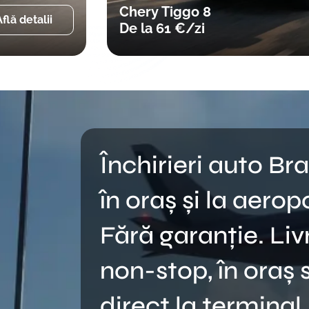
Audi A5
flă detalii
De la 70 €/zi
Închirieri auto Bra
în oraș și la aerop
Fără garanție. Liv
non-stop, în oraș 
direct la terminal.