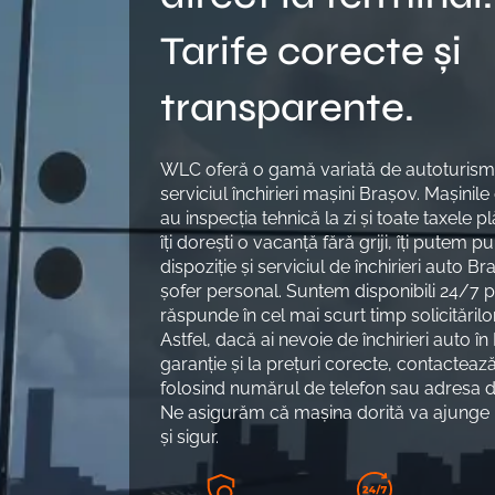
Tarife corecte și
transparente.
WLC oferă o gamă variată de autoturism
serviciul închirieri mașini Brașov. Mașinile
au inspecția tehnică la zi și toate taxele pl
îți dorești o vacanță fără griji, îți putem p
dispoziție și serviciul de închirieri auto B
șofer personal. Suntem disponibili 24/7 
răspunde în cel mai scurt timp solicitărilor
Astfel, dacă ai nevoie de închirieri auto î
garanție și la prețuri corecte, contacteaz
folosind numărul de telefon sau adresa d
Ne asigurăm că mașina dorită va ajunge l
și sigur.