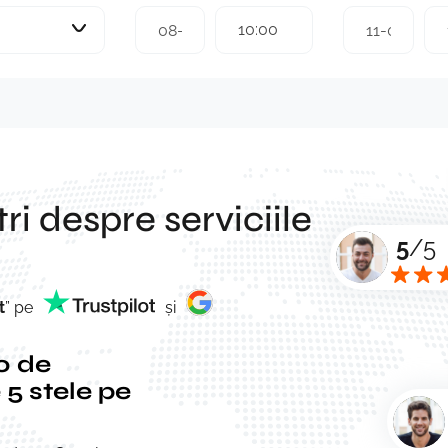
10:00
ri despre serviciile
5
/5
t
” pe
și
0 de
 5 stele pe