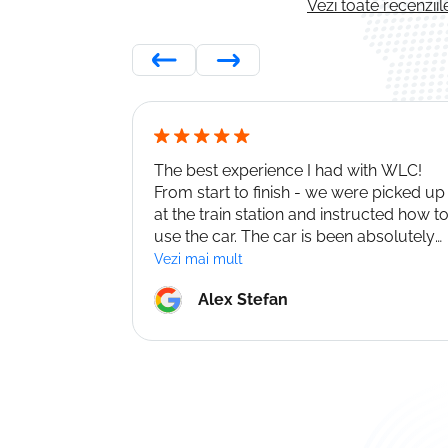
Vezi toate recenzii
The best experience I had with WLC!
From start to finish - we were picked up
at the train station and instructed how t
use the car. The car is been absolutely
amazing they do care about their cars
Vezi mai mult
and not only - customers too! Please
Alex Stefan
use them as they are really reliable not
like the other companies. No deposit
option helped with our finances too !
Highly recommend them again thank
you WLC Team ! Alex and Ella