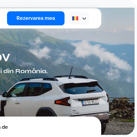
Rezervarea mea
ov
ții din România.
a de