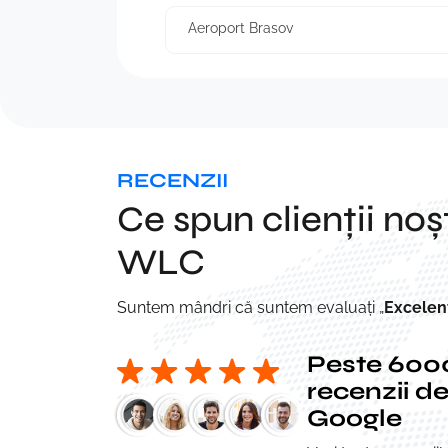
Aeroport Brasov
RECENZII
Ce spun clienții noșt
WLC
Suntem mândri că suntem evaluați „
Excelen
Peste 600
recenzii de
Google