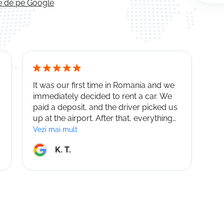
le de pe Google
It was our first time in Romania and we
Exc
immediately decided to rent a car. We
Br
o
paid a deposit, and the driver picked us
ea
up at the airport. After that, everything
Dac
went even faster; we even got a better-
ch
Vezi mai mult
Vez
class car than the one we booked.
su
K. T.
Returning the car was also quick and
we
hassle-free. I highly recommend it!
to 
co
su