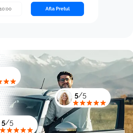
10:00
Afla Pretul
5
/5
5
/5