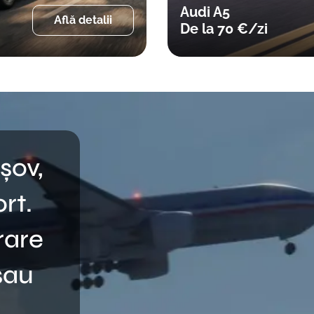
Toyota Yaris Cross 
Află detalii
De la 49 €/zi
șov,
ort.
rare
sau