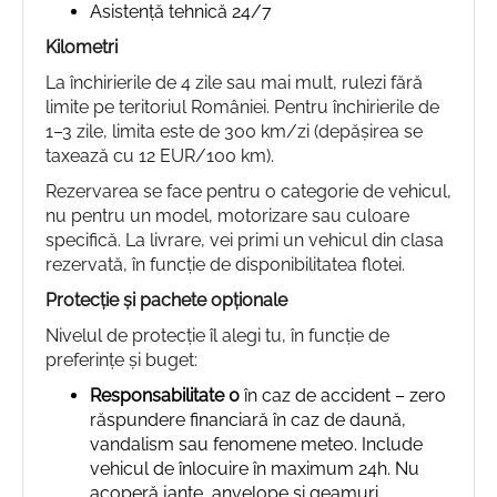
Asistență tehnică 24/7
Kilometri
La închirierile de 4 zile sau mai mult, rulezi fără
limite pe teritoriul României. Pentru închirierile de
1–3 zile, limita este de 300 km/zi (depășirea se
taxează cu 12 EUR/100 km).
Rezervarea se face pentru o categorie de vehicul,
nu pentru un model, motorizare sau culoare
specifică. La livrare, vei primi un vehicul din clasa
rezervată, în funcție de disponibilitatea flotei.
Protecție și pachete opționale
Nivelul de protecție îl alegi tu, în funcție de
preferințe și buget:
Responsabilitate 0
în caz de accident – zero
răspundere financiară în caz de daună,
vandalism sau fenomene meteo. Include
vehicul de înlocuire în maximum 24h. Nu
acoperă jante, anvelope și geamuri.