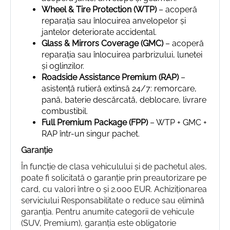
Wheel & Tire Protection (WTP)
– acoperă
reparația sau înlocuirea anvelopelor și
jantelor deteriorate accidental.
Glass & Mirrors Coverage (GMC)
– acoperă
reparația sau înlocuirea parbrizului, lunetei
și oglinzilor.
Roadside Assistance Premium (RAP)
–
asistență rutieră extinsă 24/7: remorcare,
pană, baterie descărcată, deblocare, livrare
combustibil.
Full Premium Package (FPP)
– WTP + GMC +
RAP într-un singur pachet.
Garanție
În funcție de clasa vehiculului și de pachetul ales,
poate fi solicitată o garanție prin preautorizare pe
card, cu valori între 0 și 2.000 EUR. Achiziționarea
serviciului Responsabilitate 0 reduce sau elimină
garanția. Pentru anumite categorii de vehicule
(SUV, Premium), garanția este obligatorie