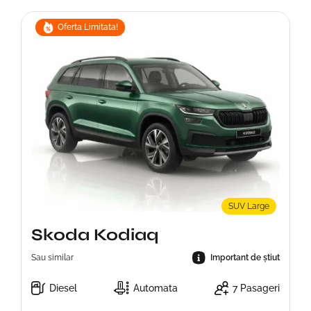
Oferta Limitata!
SUV Large
Skoda Kodiaq
Sau similar
Important de știut
Diesel
Automata
7 Pasageri