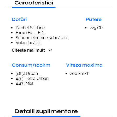
Caracteristici
Dotări
Putere
Pachet ST-Line,
225 CP
Faruri Full LED,
Scaune electrice și încălzite,
Volan încălzit,
Citește mai mult
Consum/100km
Viteza maxima
3.65l Urban
200 km/h
4.33l Extra Urban
4.47l Mixt
Detalii suplimentare