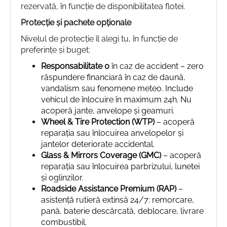
rezervată, în funcție de disponibilitatea flotei.
Protecție și pachete opționale
Nivelul de protecție îl alegi tu, în funcție de
preferințe și buget:
Responsabilitate 0
în caz de accident – zero
răspundere financiară în caz de daună,
vandalism sau fenomene meteo. Include
vehicul de înlocuire în maximum 24h. Nu
acoperă jante, anvelope și geamuri.
Wheel & Tire Protection (WTP)
– acoperă
reparația sau înlocuirea anvelopelor și
jantelor deteriorate accidental.
Glass & Mirrors Coverage (GMC)
– acoperă
reparația sau înlocuirea parbrizului, lunetei
și oglinzilor.
Roadside Assistance Premium (RAP)
–
asistență rutieră extinsă 24/7: remorcare,
pană, baterie descărcată, deblocare, livrare
combustibil.