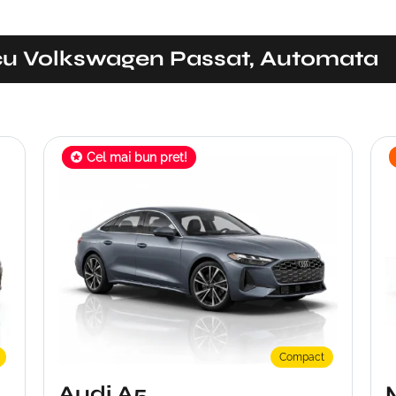
cu Volkswagen Passat, Automata
Cel mai bun pret!
Oferta Limitata!
Compact
Audi A5