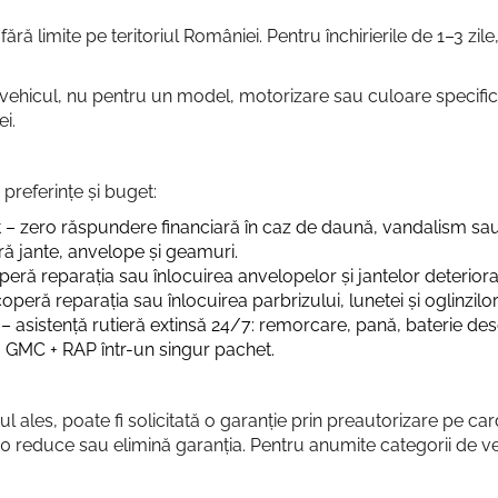
i fără limite pe teritoriul României. Pentru închirierile de 1–3 z
ehicul, nu pentru un model, motorizare sau culoare specifică. 
ei.
e preferințe și buget:
t – zero răspundere financiară în caz de daună, vandalism s
ă jante, anvelope și geamuri.
eră reparația sau înlocuirea anvelopelor și jantelor deteriora
operă reparația sau înlocuirea parbrizului, lunetei și oglinzilor
– asistență rutieră extinsă 24/7: remorcare, pană, baterie des
GMC + RAP într-un singur pachet.
ul ales, poate fi solicitată o garanție prin preautorizare pe car
e 0 reduce sau elimină garanția. Pentru anumite categorii de 