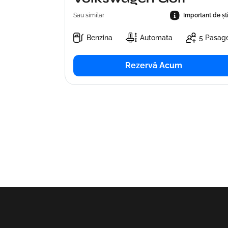
Sau similar
Important de șt
Benzina
Automata
5 Pasage
Rezervă Acum