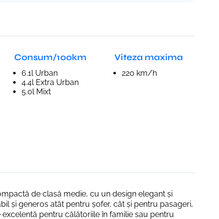
Consum/100km
Viteza maxima
6.1l Urban
220 km/h
4.4l Extra Urban
5.0l Mixt
ompactă de clasă medie, cu un design elegant și
l și generos atât pentru șofer, cât și pentru pasageri,
excelentă pentru călătoriile în familie sau pentru