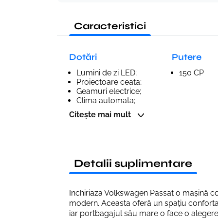
Caracteristici
Dotări
Putere
Lumini de zi LED;
150 CP
Proiectoare ceata;
Geamuri electrice;
Clima automata;
Citește mai mult
Detalii suplimentare
Inchiriaza Volkswagen Passat o mașină c
modern. Aceasta oferă un spațiu confortabi
iar portbagajul său mare o face o alegere 