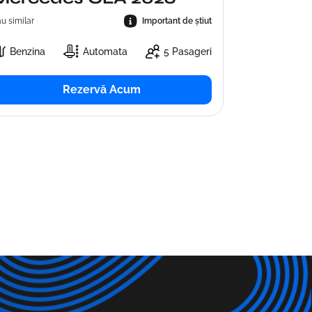
u similar
Important de știut
Benzina
Automata
5 Pasageri
Rezervă Acum