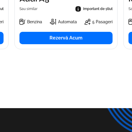
iut
Sau similar
Important de știut
Sa
ri
Benzina
Automata
5 Pasageri
Rezervă Acum