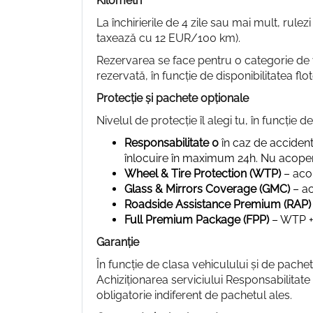
Kilometri
La închirierile de 4 zile sau mai mult, rulez
taxează cu 12 EUR/100 km).
Rezervarea se face pentru o categorie de v
rezervată, în funcție de disponibilitatea flot
Protecție și pachete opționale
Nivelul de protecție îl alegi tu, în funcție d
Responsabilitate 0
în caz de acciden
înlocuire în maximum 24h. Nu acoper
Wheel & Tire Protection (WTP)
– acop
Glass & Mirrors Coverage (GMC)
– ac
Roadside Assistance Premium (RAP)
Full Premium Package (FPP)
– WTP + 
Garanție
În funcție de clasa vehiculului și de pachet
Achiziționarea serviciului Responsabilitat
obligatorie indiferent de pachetul ales.