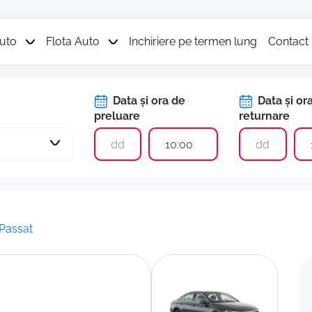
Auto
Flota Auto
Inchiriere pe termen lung
Contact
Data și ora de
Data și or
preluare
returnare
10:00
Passat