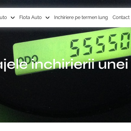
Auto
Flota Auto
Inchiriere pe termen lung
Contact
ele inchirierii une