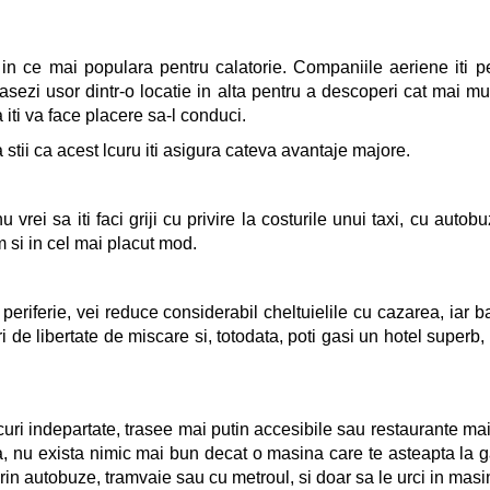
in ce mai populara pentru calatorie. Companiile aeriene iti per
deplasezi usor dintr-o locatie in alta pentru a descoperi cat mai
iti va face placere sa-l conduci.
 stii ca acest lcuru iti asigura cateva avantaje majore.
 vrei sa iti faci griji cu privire la costurile unui taxi, cu aut
m si in cel mai placut mod.
a periferie, vei reduce considerabil cheltuielile cu cazarea, ia
 de libertate de miscare si, totodata, poti gasi un hotel superb,
ocuri indepartate, trasee mai putin accesibile sau restaurante mai r
 nu exista nimic mai bun decat o masina care te asteapta la gar
 prin autobuze, tramvaie sau cu metroul, si doar sa le urci in masi