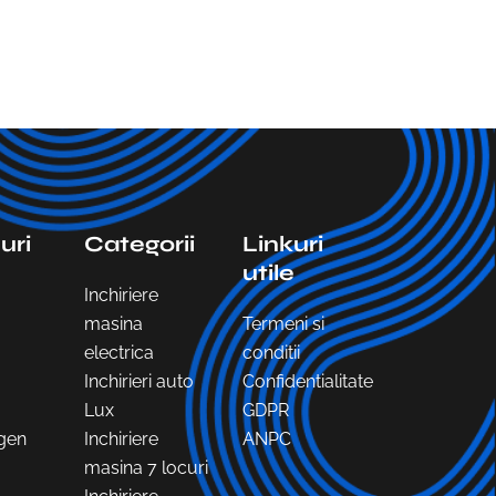
uri
Categorii
Linkuri
utile
Inchiriere
masina
Termeni si
electrica
conditii
Inchirieri auto
Confidentialitate
Lux
GDPR
gen
Inchiriere
ANPC
masina 7 locuri