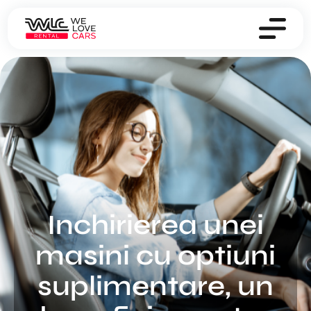
Inchirierea unei
masini cu optiuni
suplimentare, un