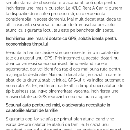
simplu starea de oboseala te-a acaparat, poti opta pentru
inchirierea unei masini cu sofer. La WLC Rent A Car, iti punem
la dispozitie doar soferi profesionisti, cu o experienta
considerabila in acest domeniu. Mai mult decat atat, daca te
afli in vacanta si vrei sa te bucuri de frumusetea peisajelor,
atunci cu siguranta locul tau este pe bancheta din spate.
Inchirierea unei masini dotate cu GPS, solutia ideala pentru
economisirea timpului
Renunta la hartile clasice si economiseste timp in calatoriile
tale cu ajutorul unui GPS! Prin intermediul acestei dotari, nu
doar ca vei reusi sa economisesti timp evitand zonele
aglomerate, dar vei identifica rapid cea mai buna ruta pentru
a ajunge la destinatie. Mai mult decat atat, in cazul in care te
abati de la drumul stabilit initial, GPS-ul iti va indica automat o
noua ruta. Astfel, indiferent ca te afli in timpul unei calatorii de
tip business sau intr-o binemeritata vacanta, inchirierea unei
masini dotate cu GPS reprezinta cea mai buna alegere.
Scaunul auto pentru cei mici, o adevarata necesitate in
calatoriile alaturi de familie
Siguranta copiilor se afla pe primul plan atunci cand vine
vorba despre calatoriile alaturi de familie. In cazul unui