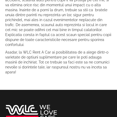
accident, scaunul auto pentru copii il va proteja pe cel mic si
va elimina orice risc din momentul unui impact cu o alta
masina. Inainte de a porni la drum, trebuie sa stii ca bratele
unuia dintre parinti nu reprezinta un loc sigur pentru
prichindel, mai ales in cazul evenimentelor neplacute din
trafic. De asemenea, scaunul auto reprezinta si locul in care
cel mic se poate odihni cel mai bine in timpul calatoriilor.
Explicatia consta in faptul ca acest scaun special pentru copii
dispune de toate caracteristicile necesare pentru sporirea
confortului.
Asadar, la WLC Rent A Car ai posibilitatea de a alege dintr-o
varietate de optiuni suplimentare pe care le poti adauga
masinii de inchiriat. Tot ce trebuie sa faci este sa ne comunici
nevoile si dorintele tale, iar raspunsul nostru nu va inceta sa
apara!