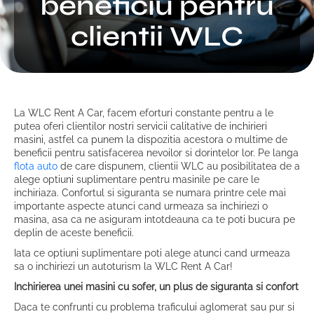
beneficiu pentru
clientii WLC
La WLC Rent A Car, facem eforturi constante pentru a le
putea oferi clientilor nostri servicii calitative de inchirieri
masini, astfel ca punem la dispozitia acestora o multime de
beneficii pentru satisfacerea nevoilor si dorintelor lor. Pe langa
flota auto
de care dispunem, clientii WLC au posibilitatea de a
alege optiuni suplimentare pentru masinile pe care le
inchiriaza. Confortul si siguranta se numara printre cele mai
importante aspecte atunci cand urmeaza sa inchiriezi o
masina, asa ca ne asiguram intotdeauna ca te poti bucura pe
deplin de aceste beneficii.
Iata ce optiuni suplimentare poti alege atunci cand urmeaza
sa o inchiriezi un autoturism la WLC Rent A Car!
Inchirierea unei masini cu sofer, un plus de siguranta si confort
Daca te confrunti cu problema traficului aglomerat sau pur si