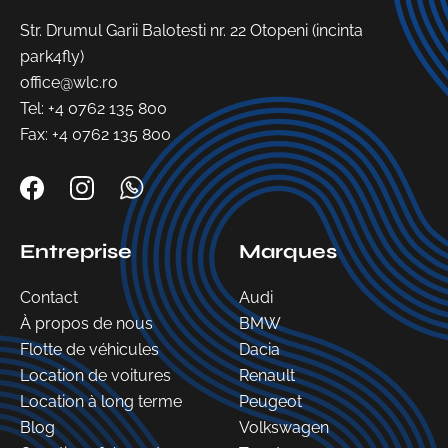
Str. Drumul Garii Balotesti nr. 22 Otopeni (incinta
park4fly)
office@wlc.ro
Tel:
+4 0762 135 800
Fax: +4 0762 135 800
Entreprise
Marques
Contact
Audi
À propos de nous
BMW
Flotte de véhicules
Dacia
Location de voitures
Renault
Location à long terme
Peugeot
Blog
Volkswagen