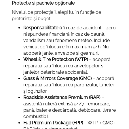
Protecție și pachete opționale
Nivelul de protecție îl alegi tu, în funcție de
preferințe și buget:
Responsabilitate 0
în caz de accident – zero
răspundere financiară în caz de daună,
vandalism sau fenomene meteo. Include
vehicul de înlocuire în maximum 24h. Nu
acoperă jante, anvelope și geamuri.
Wheel & Tire Protection (WTP)
– acoperă
reparația sau înlocuirea anvelopelor și
jantelor deteriorate accidental.
Glass & Mirrors Coverage (GMC)
– acoperă
reparația sau înlocuirea parbrizului, lunetei
și oglinzilor.
Roadside Assistance Premium (RAP)
–
asistență rutieră extinsă 24/7: remorcare,
pană, baterie descărcată, deblocare, livrare
combustibil.
Full Premium Package (FPP)
– WTP + GMC +