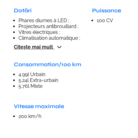
Dotări
Puissance
Phares diurnes à LED ;
100 CV
Projecteurs antibrouillard ;
Vitres électriques ;
Climatisation automatique ;
Citește mai mult
Consommation/100 km
4.99l Urbain
5.24l Extra-urbain
5.76l Mixte
Vitesse maximale
200 km/h